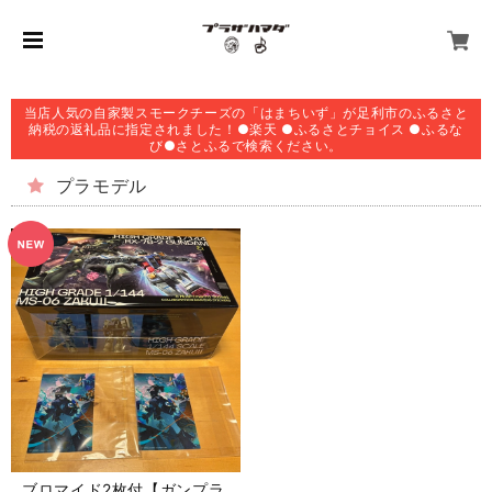
当店人気の自家製スモークチーズの「はまちいず」が足利市のふるさと
納税の返礼品に指定されました！●楽天 ●ふるさとチョイス ●ふるな
び●さとふるで検索ください。
プラモデル
ブロマイド2枚付【ガンプラ