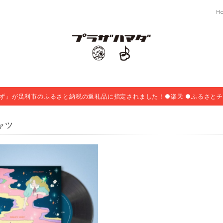
H
ず」が足利市のふるさと納税の返礼品に指定されました！●楽天 ●ふるさとチ
ャツ