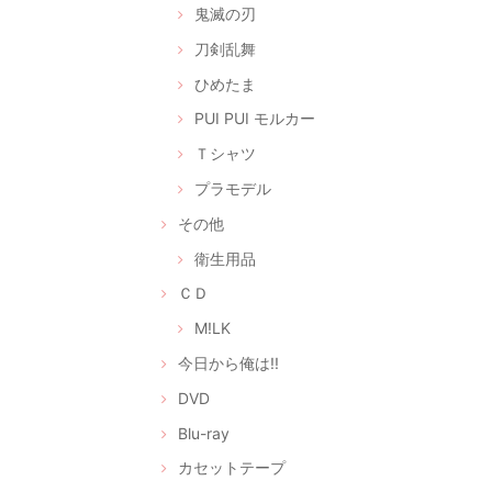
鬼滅の刃
刀剣乱舞
ひめたま
PUI PUI モルカー
Ｔシャツ
プラモデル
その他
衛生用品
ＣＤ
M!LK
今日から俺は!!
DVD
Blu-ray
カセットテープ