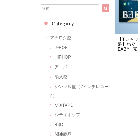
Category
アナログ盤
【Tシャツ 
盤】ねぐせ
J-POP
BABY 
HIPHOP
アニメ
輸入盤
シングル盤（7インチレコー
ド）
MIXTAPE
シティポップ
RSD
関連商品