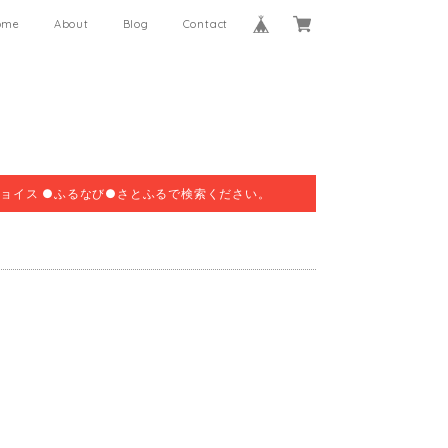
ome
About
Blog
Contact
ョイス ●ふるなび●さとふるで検索ください。