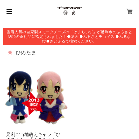
当店人気の自家製スモークチーズの「はまちいず」が足利市のふるさと
納税の返礼品に指定されました！●楽天 ●ふるさとチョイス ●ふるな
び●さとふるで検索ください。
ひめたま
足利ご当地萌えキャラ「ひ