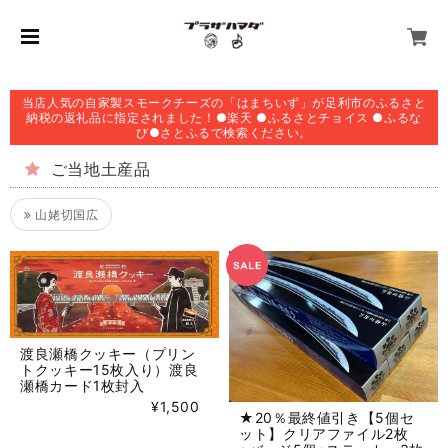
当店人気の自家製スモークチーズの「はまちいず」が足利市のふるさと
納税の返礼品に指定されました！●楽天 ●ふるさとチョイス ●ふるな
び●さとふるで検索ください。
ご当地土産品
山姥切国広
渡良瀬橋クッキー（プリン
トクッキー15枚入り）渡良
瀬橋カード1枚封入
¥1,500
★20％最終値引き【5個セ
ット】クリアファイル2枚