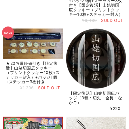
+バッジ5個+ステッカー3枚
付き【限定復活】山姥切国
広クッキー（プリントクッ
キー10枚+ステッカー封入）
¥6,480
SOLD OUT
★20％最終値引き【限定復
活】山姥切国広クッキー
（プリントクッキー10枚+ス
テッカー封入）+バッジ1個
+ステッカー3枚付き
¥1,296
SOLD OUT
【限定復活】山姥切国広バ
ッジ（3種：切先・全長・な
かご）
¥220