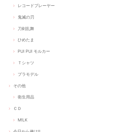
レコードプレーヤー
鬼滅の刃
刀剣乱舞
ひめたま
PUI PUI モルカー
Ｔシャツ
プラモデル
その他
衛生用品
ＣＤ
M!LK
今日から俺は!!